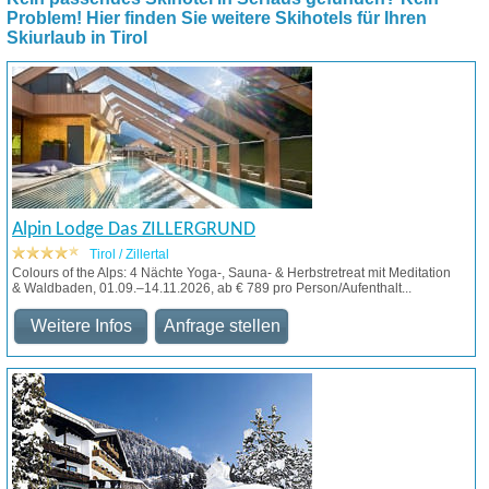
Problem! Hier finden Sie weitere Skihotels für Ihren
Skiurlaub in Tirol
Alpin Lodge Das ZILLERGRUND
Tirol / Zillertal
Colours of the Alps: 4 Nächte Yoga-, Sauna- & Herbstretreat mit Meditation
& Waldbaden, 01.09.–14.11.2026, ab € 789 pro Person/Aufenthalt...
Weitere Infos
Anfrage stellen