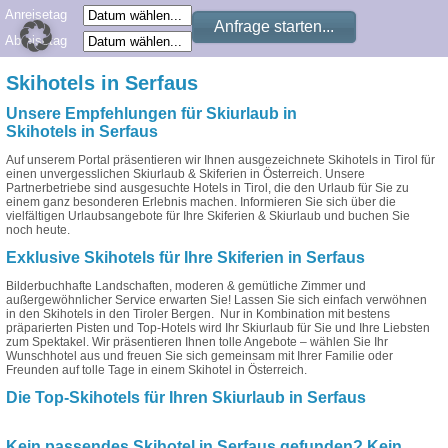
Anreisetag
Abreisetag
Skihotels in Serfaus
Unsere Empfehlungen für Skiurlaub in
Skihotels in Serfaus
Auf unserem Portal präsentieren wir Ihnen ausgezeichnete Skihotels in Tirol für
einen unvergesslichen Skiurlaub & Skiferien in Österreich. Unsere
Partnerbetriebe sind ausgesuchte Hotels in Tirol, die den Urlaub für Sie zu
einem ganz besonderen Erlebnis machen. Informieren Sie sich über die
vielfältigen Urlaubsangebote für Ihre Skiferien & Skiurlaub und buchen Sie
noch heute.
Exklusive Skihotels für Ihre Skiferien in Serfaus
Bilderbuchhafte Landschaften, moderen & gemütliche Zimmer und
außergewöhnlicher Service erwarten Sie! Lassen Sie sich einfach verwöhnen
in den Skihotels in den Tiroler Bergen. Nur in Kombination mit bestens
präparierten Pisten und Top-Hotels wird Ihr Skiurlaub für Sie und Ihre Liebsten
zum Spektakel. Wir präsentieren Ihnen tolle Angebote – wählen Sie Ihr
Wunschhotel aus und freuen Sie sich gemeinsam mit Ihrer Familie oder
Freunden auf tolle Tage in einem Skihotel in Österreich.
Die Top-Skihotels für Ihren Skiurlaub in Serfaus
Kein passendes Skihotel in Serfaus gefunden? Kein