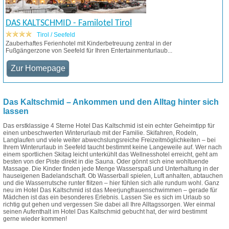
DAS KALTSCHMID - Familotel Tirol
Tirol / Seefeld
Zauberhaftes Ferienhotel mit Kinderbetreuung zentral in der
Fußgängerzone von Seefeld für Ihren Entertainmenturlaub...
Zur Homepage
Das Kaltschmid – Ankommen und den Alltag hinter sich
lassen
Das erstklassige 4 Sterne Hotel Das Kaltschmid ist ein echter Geheimtipp für
einen unbeschwerten Winterurlaub mit der Familie. Skifahren, Rodeln,
Langlaufen und viele weiter abwechslungsreiche Freizeitmöglichkeiten – bei
Ihrem Winterurlaub in Seefeld taucht bestimmt keine Langeweile auf. Wer nach
einem sportlichen Skitag leicht unterkühlt das Wellnesshotel erreicht, geht am
besten von der Piste direkt in die Sauna. Oder gönnt sich eine wohltuende
Massage. Die Kinder finden jede Menge Wasserspaß und Unterhaltung in der
hauseigenen Badelandschaft. Ob Wasserball spielen, Luft anhalten, abtauchen
und die Wasserrutsche runter flitzen – hier fühlen sich alle rundum wohl. Ganz
neu im Hotel Das Kaltschmid ist das Meerjungfrauenschwimmen – gerade für
Mädchen ist das ein besonderes Erlebnis. Lassen Sie es sich im Urlaub so
richtig gut gehen und vergessen Sie dabei all Ihre Alltagssorgen. Wer einmal
seinen Aufenthalt im Hotel Das Kaltschmid gebucht hat, der wird bestimmt
gerne wieder kommen!