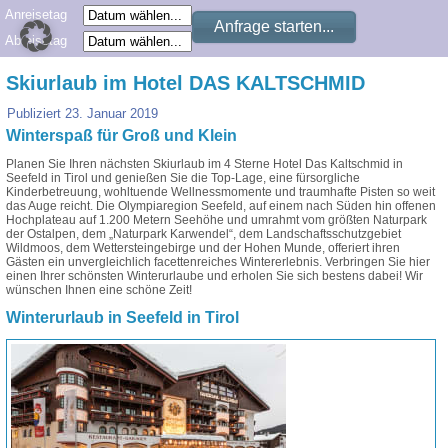
Anreisetag
Abreisetag
Skiurlaub im Hotel DAS KALTSCHMID
Publiziert
23. Januar 2019
Winterspaß für Groß und Klein
Planen Sie Ihren nächsten Skiurlaub im 4 Sterne Hotel Das Kaltschmid in
Seefeld in Tirol und genießen Sie die Top-Lage, eine fürsorgliche
Kinderbetreuung, wohltuende Wellnessmomente und traumhafte Pisten so weit
das Auge reicht. Die Olympiaregion Seefeld, auf einem nach Süden hin offenen
Hochplateau auf 1.200 Metern Seehöhe und umrahmt vom größten Naturpark
der Ostalpen, dem „Naturpark Karwendel“, dem Landschaftsschutzgebiet
Wildmoos, dem Wettersteingebirge und der Hohen Munde, offeriert ihren
Gästen ein unvergleichlich facettenreiches Wintererlebnis. Verbringen Sie hier
einen Ihrer schönsten Winterurlaube und erholen Sie sich bestens dabei! Wir
wünschen Ihnen eine schöne Zeit!
Winterurlaub in Seefeld in Tirol