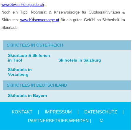
www.SwissHotelguide.ch
...
Noch ein Tipp: Notvorrat & Krisenvorsorge für Outdooraktivitäten &
Skitouren:
www.Krisenvorsorge.at
für ein gutes Gefühl an Sicherheit im
Skiurlaub!
SKIHOTELS IN ÖSTERREICH
Skiurlaub & Skiferien
in Tirol
Skihotels in Salzburg
Skihotels in
Vorarlberg
SKIHOTELS IN DEUTSCHLAND
Skihotels in Bayern
KONTAKT
|
IMPRESSUM
|
DATENSCHUTZ
|
PARTNERBETRIEB WERDEN |
©