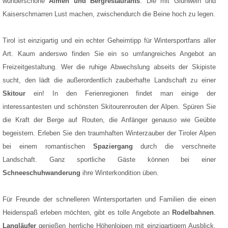
wunderschöne
Almen und Bergrestaurants
. Die mit Glühwein und
Kaiserschmarren Lust machen, zwischendurch die Beine hoch zu legen.
Tirol ist einzigartig und ein echter Geheimtipp für Wintersportfans aller
Art. Kaum anderswo finden Sie ein so umfangreiches Angebot an
Freizeitgestaltung. Wer die ruhige Abwechslung abseits der Skipiste
sucht, den lädt die außerordentlich zauberhafte Landschaft zu einer
Skitour
ein! In den Ferienregionen findet man einige der
interessantesten und schönsten Skitourenrouten der Alpen. Spüren Sie
die Kraft der Berge auf Routen, die Anfänger genauso wie Geübte
begeistern. Erleben Sie den traumhaften Winterzauber der Tiroler Alpen
bei einem romantischen
Spaziergang
durch die verschneite
Landschaft. Ganz sportliche Gäste können bei einer
Schneeschuhwanderung
ihre Winterkondition üben.
Für Freunde der schnelleren Wintersportarten und Familien die einen
Heidenspaß erleben möchten, gibt es tolle Angebote an
Rodelbahnen
.
Langläufer
genießen herrliche Höhenloipen mit einzigartigem Ausblick.