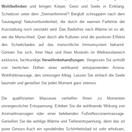
Wohlbefinden
und bringen Körper, Geist und Seele in Einklang.
Schwitzen unter dem „Sternenhimmel“! Bergluft schnuppern nach dem
Saunagang! Naturverbundenheit, die durch die warmen Farbtöne der
Ausstattung noch verstärkt wird. Das Bedürfnis nach Wärme ist so alt,
wie die Menschheit. Quer durch alle Kulturen sind die positiven Effekte
des Schwitzbades auf das menschliche Immunsystem bekannt.
Gönnen Sie sich, Ihrer Haut und Ihren Muskeln im Wellnessbereich
exklusive, fachkundige
Verwöhnbehandlungen
. Vergessen Sie umhüllt
von herrlichen Düften einer wohltuend entspannenden Aroma-
Wohlfühlmassage, den stressigen Alltag. Lassen Sie einfach die Seele
baumeln und genießen Sie jeden Moment ganz intensiv.
Die qualifizierten Masseure verhelfen Ihnen zu Momenten
unvergesslicher Entspannung. Erleben Sie die wohltuende Wirkung von
Aromaölmassagen oder einer belebenden Fußreflexzonenmassage.
Genießen Sie die wohlige Wärme und Tiefenentspannung, denn das ist
purer Genuss.Auch ein sprudelndes Schönheitsbad ist sehr erholsam,