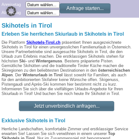
Anreisetag
Abreisetag
Skihotels in Tirol
Erleben Sie herrlichen Skiurlaub in Skihotels in Tirol
Die Plattform
Skihotels-Tirol.ch
präsentiert Ihnen ausgezeichnete
Skihotels in Tirol für einen unvergesslichen Familienurlaub in Österreich.
Unsere Partnerbetriebe sind ausgesuchte Skihotels in Tirol, die den
Urlaub zum Erlebnis machen. Die erstklassigen Skihotels stehen für
höchsten
Ski-
und
Wintergenuss
. Bestens präparierte Pisten.
Gemütliche Skihütten und die traditionelle Tiroler Küche machen die
Skiregionen zu den beliebtesten Destinationen in den
österreichischen
Alpen
. Der
Winterurlaub in Tirol
lässt sowohl für Familien, als auch
für den ambitionierten Skifahrer keine Wünsche offen. Skigenuss,
Pistengaudi und Après-Ski kommen hier bestimmt nicht zu kurz.
Informieren Sie sich über die vielfältigen Urlaubs-Angebote für Ihren
Skiurlaub in Tirol! Und buchen Sie noch heute Ihr Skihotel in Tirol.
Jetzt unverbindlich anfragen...
Exklusive Skihotels in Tirol
Herrliche Landschaften, komfortable Zimmer und erstklassiger Service
erwarten Sie! Lassen Sie sich verwöhnen in einem unserer
Top
Skihotels in Tirol
. Nur im Zusammenspiel mit hervorragend